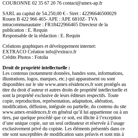
COURONNE 02 35 67 20 76 contact@amex-ap.fr
SARL au capital de 54.250,00 € - Siret : 42296646500029
Rouen B 422 966 465- APE : APE 6810Z- TVA
intracommunautaire : FR18422966465 Directeur de la
publication : E. Requin
Responsable de la rédaction : E. Requin
Créations graphiques et développement internet:
EXTRACO Création info@extraco.fr
Crédits Photos : Fotolia
Droit de propriété intellectuelle :
Les contenus (notamment données, bandes sons, informations,
illustrations, logos, marques, etc.) qui apparaissent ou sont
disponibles sur le site www.amex-résidences.fr sont protégés au
titre du droit d’auteur et autres droits de propriété intellectuelle et
sont la propriété exclusive de leurs éditeurs respectifs. Toute
copie, reproduction, représentation, adaptation, altération,
modification, diffusion, intégrale ou partielle, du contenu du site
www.amex-residences.fr en général qu’il lui appartienne ou à un
tiers, par quelque procédé que ce soit, est illicite à l’exception
d’une unique copie, sur un seul ordinateur et réservée à l’usage
exclusivement privé du copiste. Les éléments présentés dans ce
site sont susceptibles de modification sans préavis et sont mis à