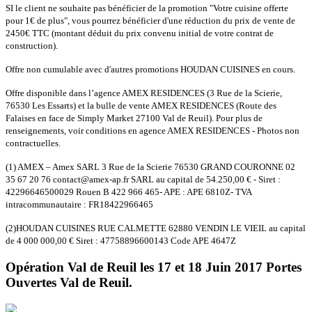
SI le client ne souhaite pas bénéficier de la promotion "Votre cuisine offerte
pour 1€ de plus", vous pourrez bénéficier d'une réduction du prix de vente de
2450€ TTC (montant déduit du prix convenu initial de votre contrat de
construction).
Offre non cumulable avec d'autres promotions HOUDAN CUISINES en cours.
Offre disponible dans l’agence AMEX RESIDENCES (3 Rue de la Scierie,
76530 Les Essarts) et la bulle de vente AMEX RESIDENCES (Route des
Falaises en face de Simply Market 27100 Val de Reuil). Pour plus de
renseignements, voir conditions en agence AMEX RESIDENCES - Photos non
contractuelles.
(1) AMEX – Amex SARL 3 Rue de la Scierie 76530 GRAND COURONNE 02
35 67 20 76 contact@amex-ap.fr SARL au capital de 54.250,00 € - Siret :
42296646500029 Rouen B 422 966 465- APE : APE 6810Z- TVA
intracommunautaire : FR18422966465
(2)HOUDAN CUISINES RUE CALMETTE 62880 VENDIN LE VIEIL au capital
de 4 000 000,00 € Siret : 47758896600143 Code APE 4647Z
Opération Val de Reuil les 17 et 18 Juin 2017 Portes
Ouvertes Val de Reuil.