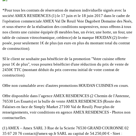
*Pour tous les contrats de réservation de maison individuelle signés avec la
société AMEX RESIDENCES (1) le 17 juin et le 18 juin 2017 dans le cadre de
l'opération commerciale AMEX Val De Reuil Voie Dagobert Domaine des Noés,
et sous réserve de la réalisation des conditions suspensives, nous offrons à tous
nos clients une cuisine équipée (6 meubles bas, un évier, une hotte, un four, une
table de cuisson vitrocéramique, crédence) de la marque HOUDAN (2) livrée-
posée, pour seulement 1€ de plus (un euro en plus du montant total du contrat
de construction).
SI le client ne souhaite pas bénéficier de la promotion "Votre cuisine offerte
pour 1€ de plus", vous pourrez bénéficier d'une réduction du prix de vente de
2450€ TTC (montant déduit du prix convenu initial de votre contrat de
construction).
Offre non cumulable avec d'autres promotions HOUDAN CUISINES en cours.
Offre disponible dans l’agence AMEX RESIDENCES (2 Chemin de l'Antenne,
76530 Les Essarts) et la bulle de vente AMEX RESIDENCES (Route des
Falaises en face de Simply Market 27100 Val de Reuil). Pour plus de
renseignements, voir conditions en agence AMEX RESIDENCES - Photos non
contractuelles.
(1) AMEX – Amex SARL 3 Rue de la Scierie 76530 GRAND COURONNE 02
35 67 20 76 contact@amex-ap.fr SARL au capital de 54.250,00 € - Siret :