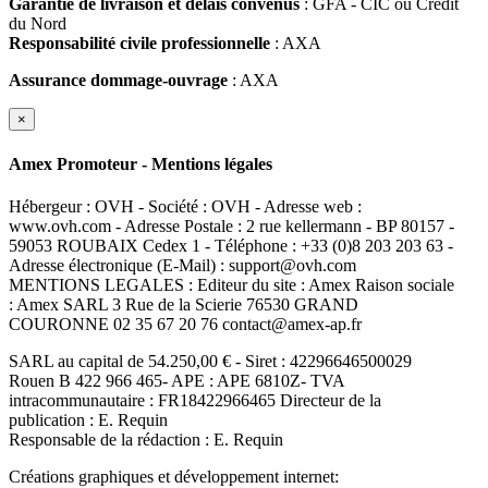
Garantie de livraison et délais convenus
: GFA - CIC ou Crédit
du Nord
Responsabilité civile professionnelle
: AXA
Assurance dommage-ouvrage
: AXA
×
Amex Promoteur - Mentions légales
Hébergeur : OVH - Société : OVH - Adresse web :
www.ovh.com - Adresse Postale : 2 rue kellermann - BP 80157 -
59053 ROUBAIX Cedex 1 - Téléphone : +33 (0)8 203 203 63 -
Adresse électronique (E-Mail) : support@ovh.com
MENTIONS LEGALES : Editeur du site : Amex Raison sociale
: Amex SARL 3 Rue de la Scierie 76530 GRAND
COURONNE 02 35 67 20 76 contact@amex-ap.fr
SARL au capital de 54.250,00 € - Siret : 42296646500029
Rouen B 422 966 465- APE : APE 6810Z- TVA
intracommunautaire : FR18422966465 Directeur de la
publication : E. Requin
Responsable de la rédaction : E. Requin
Créations graphiques et développement internet: