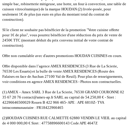
simple bac, robinetterie mitigeuse, une hotte, un four à convection, une table de
cuisson vitrocéramique) de la marque HOUDAN (2) livrée-posée, pour
seulement 1€ de plus (un euro en plus du montant total du contrat de
construction).
SI le client ne souhaite pas bénéficier de la promotion "Votre cuisine offerte
pour 1€ de plus", vous pourrez bénéficier d'une réduction du prix de vente de
2450€ TTC (montant déduit du prix convenu initial de votre contrat de
construction).
Offre non cumulable avec d'autres promotions HOUDAN CUISINES en cours.
Offre disponible dans l’agence AMEX RESIDENCES (3 Rue de La Scierie,
76530 Les Essarts) et la bulle de vente AMEX RESIDENCES (Route des
Falaises en face de Auchan 27100 Val de Reuil). Pour plus de renseignements,
voir conditions en agence AMEX RESIDENCES - Photos non contractuelles.
(1) AMEX – Amex SARL 3 Rue de La Scierie, 76530 GRAND COURONNE 02
35 67 20 76 contact@amex-ap.fr SARL au capital de 54.250,00 € - Siret :
42296646500029 Rouen B 422 966 465- APE : APE 6810Z- TVA
intracommunautaire : FR18422966465
(2)HOUDAN CUISINES RUE CALMETTE 62880 VENDIN LE VIEIL au capital
de 4 000 000,00 € Siret : 47758896600143 Code APE 4647Z