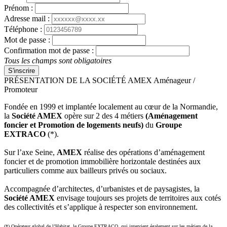
Prénom :
Adresse mail :
Téléphone :
Mot de passe :
Confirmation mot de passe :
Tous les champs sont obligatoires
S'inscrire
PRÉSENTATION DE LA SOCIÉTÉ AMEX Aménageur /
Promoteur
Fondée en 1999 et implantée localement au cœur de la Normandie,
la
Société AMEX
opère sur 2 des 4 métiers
(Aménagement
foncier et Promotion de logements neufs)
du
Groupe
EXTRACO
(*).
Sur l’axe Seine,
AMEX
réalise des opérations d’aménagement
foncier et de promotion immobilière horizontale destinées aux
particuliers comme aux bailleurs privés ou sociaux.
Accompagnée d’architectes, d’urbanistes et de paysagistes, la
Société AMEX
envisage toujours ses projets de territoires aux cotés
des collectivités et s’applique à respecter son environnement.
(*) Opérateur global de l’Habitat, le Groupe EXTRACO, qui intervient également sur les métiers de la