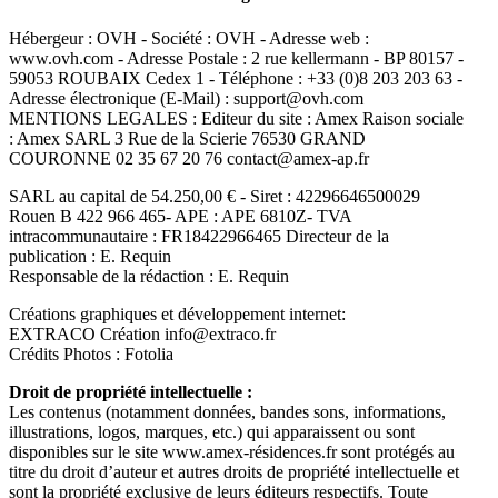
Hébergeur : OVH - Société : OVH - Adresse web :
www.ovh.com - Adresse Postale : 2 rue kellermann - BP 80157 -
59053 ROUBAIX Cedex 1 - Téléphone : +33 (0)8 203 203 63 -
Adresse électronique (E-Mail) : support@ovh.com
MENTIONS LEGALES : Editeur du site : Amex Raison sociale
: Amex SARL 3 Rue de la Scierie 76530 GRAND
COURONNE 02 35 67 20 76 contact@amex-ap.fr
SARL au capital de 54.250,00 € - Siret : 42296646500029
Rouen B 422 966 465- APE : APE 6810Z- TVA
intracommunautaire : FR18422966465 Directeur de la
publication : E. Requin
Responsable de la rédaction : E. Requin
Créations graphiques et développement internet:
EXTRACO Création info@extraco.fr
Crédits Photos : Fotolia
Droit de propriété intellectuelle :
Les contenus (notamment données, bandes sons, informations,
illustrations, logos, marques, etc.) qui apparaissent ou sont
disponibles sur le site www.amex-résidences.fr sont protégés au
titre du droit d’auteur et autres droits de propriété intellectuelle et
sont la propriété exclusive de leurs éditeurs respectifs. Toute