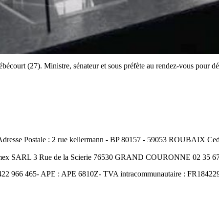
ébécourt (27). Ministre, sénateur et sous préfète au rendez-vous po
resse Postale : 2 rue kellermann - BP 80157 - 59053 ROUBAIX Cedex
Amex SARL 3 Rue de la Scierie 76530 GRAND COURONNE 02 35 67 
422 966 465- APE : APE 6810Z- TVA intracommunautaire : FR18422966