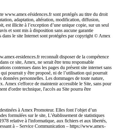
ite www.amex-résidences.fr sont protégés au titre du droit
ntation, adaptation, altération, modification, diffusion,
, est illicite à l’exception d’une unique copie, sur un seul
avis et sont mis à disposition sans aucune garantie
 dans le site Internet sont protégées par copyright © Amex
t www.amex-residences.fr reconnaît disposer de la compétence
 dans ce site, Amex, ne serait être tenu responsable
ations contenues dans les pages du présent site internet sans
ui pourrait y être proposé, ni de l’utilisation qui pourrait
 des données personnelles. Les dommages de toute nature,
mex. Amex s'efforce de maintenir accessible le Site, sans pour
ent d'ordre technique, l'accès au Site pourra être
 destinées à Amex Promoteur. Elles font l’objet d’un
es formulées sur le site, L’établissement de statistiques
78 relative à l'informatique, aux fichiers et aux libertés,
adressant à – Service Communication – https://www.amex-