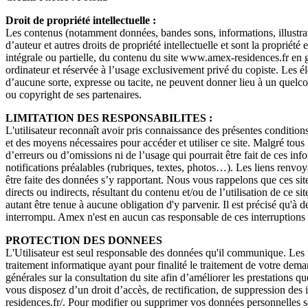
Droit de propriété intellectuelle :
Les contenus (notamment données, bandes sons, informations, illustrati
d’auteur et autres droits de propriété intellectuelle et sont la propriété
intégrale ou partielle, du contenu du site www.amex-residences.fr en gén
ordinateur et réservée à l’usage exclusivement privé du copiste. Les él
d’aucune sorte, expresse ou tacite, ne peuvent donner lieu à un quel
ou copyright de ses partenaires.
LIMITATION DES RESPONSABILITES :
L'utilisateur reconnaît avoir pris connaissance des présentes conditions
et des moyens nécessaires pour accéder et utiliser ce site. Malgré tous 
d’erreurs ou d’omissions ni de l’usage qui pourrait être fait de ces in
notifications préalables (rubriques, textes, photos…). Les liens renvoya
être faite des données s’y rapportant. Nous vous rappelons que ces sit
directs ou indirects, résultant du contenu et/ou de l’utilisation de ce 
autant être tenue à aucune obligation d'y parvenir. Il est précisé qu'à 
interrompu. Amex n'est en aucun cas responsable de ces interruptions 
PROTECTION DES DONNEES
L'Utilisateur est seul responsable des données qu'il communique. Les i
traitement informatique ayant pour finalité le traitement de votre dema
générales sur la consultation du site afin d’améliorer les prestations q
vous disposez d’un droit d’accès, de rectification, de suppression d
residences.fr/. Pour modifier ou supprimer vos données personnelles s