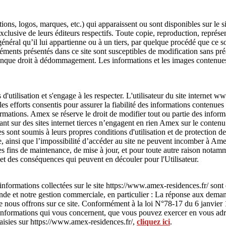
ons, logos, marques, etc.) qui apparaissent ou sont disponibles sur le s
 exclusive de leurs éditeurs respectifs. Toute copie, reproduction, représe
éral qu’il lui appartienne ou à un tiers, par quelque procédé que ce soit
éments présentés dans ce site sont susceptibles de modification sans pré
conque droit à dédommagement. Les informations et les images contenues
 d'utilisation et s'engage à les respecter. L'utilisateur du site interne
les efforts consentis pour assurer la fiabilité des informations contenues
formations. Amex se réserve le droit de modifier tout ou partie des inform
nt sur des sites internet tierces n’engagent en rien Amex sur le contenu q
es sont soumis à leurs propres conditions d'utilisation et de protection
site, ainsi que l’impossibilité d’accéder au site ne peuvent incomber à A
des fins de maintenance, de mise à jour, et pour toute autre raison notamm
et des conséquences qui peuvent en découler pour l'Utilisateur.
nformations collectées sur le site https://www.amex-residences.fr/ sont
nde et notre gestion commerciale, en particulier : La réponse aux demand
ue nous offrons sur ce site. Conformément à la loi N°78-17 du 6 janvier 19
es informations qui vous concernent, que vous pouvez exercer en vous 
aisies sur https://www.amex-residences.fr/,
cliquez ici
.