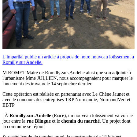
L'Impartial publie un article à propos de notre nouveau lotissement à
Romilly sur Andelle.
M.ROMET Maire de Romilly-sur-Andelle ainsi que son adjointe à
l'urbanisme Mme JULLIEN, nous accompagnaient pour marquer le
lancement des travaux le 14 septmebre dernier.
Cette opération est réalisée en partenariat avec Le Chène Jaunet et
avec le concours des entreprises TRP Normandie, NormandVert et
EBTP
"À
Romilly-sur-Andelle
(
Eure
), un nouveau lotissement va voir le
jour entre la
rue Blingue
et le
chemin du marché
. Un projet dont
la commune se réjouit
Sur cette bande de terrains privé, la construction de 18 lots est