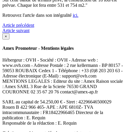
prévue. Chaque lot fera entre 531 et 754 m2."
Retrouvez l'artcle dans son intégralité
ici.
Article précédent
Article suivant
×
Amex Promoteur - Mentions légales
Hébergeur : OVH - Société : OVH - Adresse web :
www.ovh.com - Adresse Postale : 2 rue kellermann - BP 80157 -
59053 ROUBAIX Cedex 1 - Téléphone : +33 (0)8 203 203 63 -
Adresse électronique (E-Mail) : support@ovh.com
MENTIONS LEGALES : Editeur du site : Amex Raison sociale
: Amex SARL 3 Rue de la Scierie 76530 GRAND
COURONNE 02 35 67 20 76 contact@amex-ap.fr
SARL au capital de 54.250,00 € - Siret : 42296646500029
Rouen B 422 966 465- APE : APE 6810Z- TVA
intracommunautaire : FR18422966465 Directeur de la
publication : E. Requin
Responsable de la rédaction : E. Requin