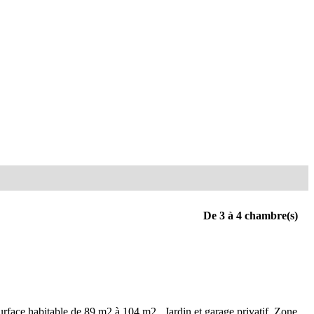
De 3 à 4 chambre(s)
urface habitable de 89 m2 à 104 m2 . Jardin et garage privatif. Zone