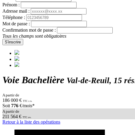
Prénom :
Adresse mail :
Téléphone :
Mot de passe :
Confirmation mot de passe :
Tous les champs sont obligatoires
S'inscrire
Voie Bachelière
Val-de-Reuil, 15 ré
A partir de
186 000 €
TTC
5.5%
Soit
776
€/mois*
A partir de
211 564 €
TTC
20%
Retour à la liste des opérations