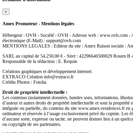
×
Amex Promoteur - Mentions légales
Hébergeur : OVH - Société : OVH - Adresse web : www.ovh.com - Ad
électronique (E-Mail) : support@ovh.com
MENTIONS LEGALES : Editeur du site : Amex Raison sociale : 
SARL au capital de 54.250,00 € - Siret : 42296646500029 Rouen B 
Responsable de la rédaction : E. Requin
Créations graphiques et développement internet:
EXTRACO Création info@extraco.fr
Crédits Photos : Fotolia
Droit de propriété intellectuelle :
Les contenus (notamment données, bandes sons, informations, illustrati
d’auteur et autres droits de propriété intellectuelle et sont la propriété
intégrale ou partielle, du contenu du site www.amex-residences.fr en gén
ordinateur et réservée à l’usage exclusivement privé du copiste. Les él
d’aucune sorte, expresse ou tacite, ne peuvent donner lieu à un quel
ou copyright de ses partenaires.