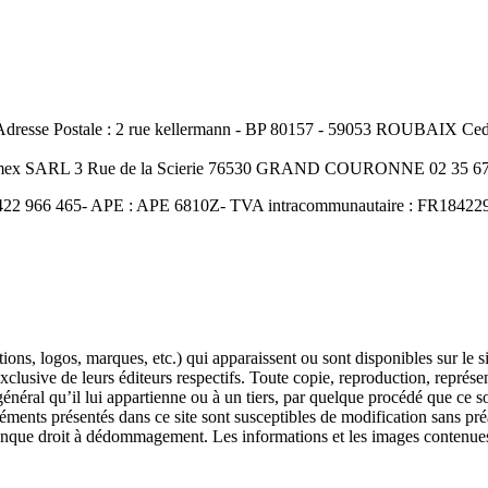
resse Postale : 2 rue kellermann - BP 80157 - 59053 ROUBAIX Cedex
Amex SARL 3 Rue de la Scierie 76530 GRAND COURONNE 02 35 67 
422 966 465- APE : APE 6810Z- TVA intracommunautaire : FR18422966
ons, logos, marques, etc.) qui apparaissent ou sont disponibles sur le s
 exclusive de leurs éditeurs respectifs. Toute copie, reproduction, représe
éral qu’il lui appartienne ou à un tiers, par quelque procédé que ce soit
éments présentés dans ce site sont susceptibles de modification sans pré
conque droit à dédommagement. Les informations et les images contenues