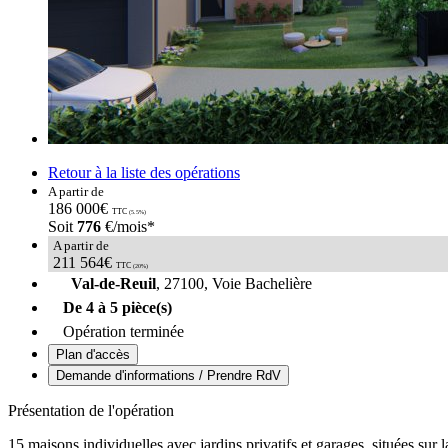
Retour à la liste des opérations
A partir de
186 000€
TTC
(5.5%)
Soit
776
€/mois*
A partir de
211 564€
TTC
(20%)
Val-de-Reuil
, 27100, Voie Bachelière
De 4 à 5 pièce(s)
Opération terminée
Plan d'accès
Demande d'informations / Prendre RdV
Présentation de l'opération
15 maisons individuelles avec jardins privatifs et garages, situées su