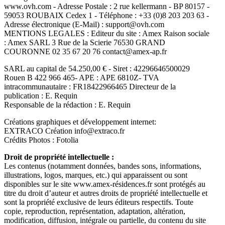
www.ovh.com - Adresse Postale : 2 rue kellermann - BP 80157 -
59053 ROUBAIX Cedex 1 - Téléphone : +33 (0)8 203 203 63 -
Adresse électronique (E-Mail) : support@ovh.com
MENTIONS LEGALES : Editeur du site : Amex Raison sociale
: Amex SARL 3 Rue de la Scierie 76530 GRAND
COURONNE 02 35 67 20 76 contact@amex-ap.fr
SARL au capital de 54.250,00 € - Siret : 42296646500029
Rouen B 422 966 465- APE : APE 6810Z- TVA
intracommunautaire : FR18422966465 Directeur de la
publication : E. Requin
Responsable de la rédaction : E. Requin
Créations graphiques et développement internet:
EXTRACO Création info@extraco.fr
Crédits Photos : Fotolia
Droit de propriété intellectuelle :
Les contenus (notamment données, bandes sons, informations,
illustrations, logos, marques, etc.) qui apparaissent ou sont
disponibles sur le site www.amex-résidences.fr sont protégés au
titre du droit d’auteur et autres droits de propriété intellectuelle et
sont la propriété exclusive de leurs éditeurs respectifs. Toute
copie, reproduction, représentation, adaptation, altération,
modification, diffusion, intégrale ou partielle, du contenu du site