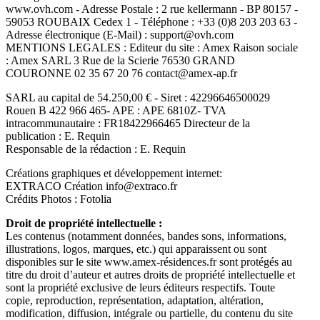
www.ovh.com - Adresse Postale : 2 rue kellermann - BP 80157 -
59053 ROUBAIX Cedex 1 - Téléphone : +33 (0)8 203 203 63 -
Adresse électronique (E-Mail) : support@ovh.com
MENTIONS LEGALES : Editeur du site : Amex Raison sociale
: Amex SARL 3 Rue de la Scierie 76530 GRAND
COURONNE 02 35 67 20 76 contact@amex-ap.fr
SARL au capital de 54.250,00 € - Siret : 42296646500029
Rouen B 422 966 465- APE : APE 6810Z- TVA
intracommunautaire : FR18422966465 Directeur de la
publication : E. Requin
Responsable de la rédaction : E. Requin
Créations graphiques et développement internet:
EXTRACO Création info@extraco.fr
Crédits Photos : Fotolia
Droit de propriété intellectuelle :
Les contenus (notamment données, bandes sons, informations,
illustrations, logos, marques, etc.) qui apparaissent ou sont
disponibles sur le site www.amex-résidences.fr sont protégés au
titre du droit d’auteur et autres droits de propriété intellectuelle et
sont la propriété exclusive de leurs éditeurs respectifs. Toute
copie, reproduction, représentation, adaptation, altération,
modification, diffusion, intégrale ou partielle, du contenu du site