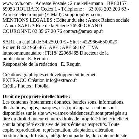
www.ovh.com - Adresse Postale : 2 rue kellermann - BP 80157 -
59053 ROUBAIX Cedex 1 - Téléphone : +33 (0)8 203 203 63 -
Adresse électronique (E-Mail) : support@ovh.com
MENTIONS LEGALES : Editeur du site : Amex Raison sociale
: Amex SARL 3 Rue de la Scierie 76530 GRAND
COURONNE 02 35 67 20 76 contact@amex-ap.fr
SARL au capital de 54.250,00 € - Siret : 42296646500029
Rouen B 422 966 465- APE : APE 6810Z- TVA
intracommunautaire : FR18422966465 Directeur de la
publication : E. Requin
Responsable de la rédaction : E. Requin
Créations graphiques et développement internet:
EXTRACO Création info@extraco.fr
Crédits Photos : Fotolia
Droit de propriété intellectuelle :
Les contenus (notamment données, bandes sons, informations,
illustrations, logos, marques, etc.) qui apparaissent ou sont
disponibles sur le site www.amex-résidences.fr sont protégés au
titre du droit d’auteur et autres droits de propriété intellectuelle et
sont la propriété exclusive de leurs éditeurs respectifs. Toute
copie, reproduction, représentation, adaptation, altération,
modification, diffusion, intégrale ou partielle, du contenu du site