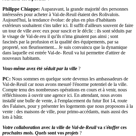
Philippe Chiappe:
Auparavant, la grande majorité des personnes
intéressées pour acheter à Val-de-Reuil étaient des Rolivalois.
Aujourd'hui, la tendance évolue: de plus en plus d'habitants
extérieurs souhaitent s'ins­ taller ici. Il suffit d'ailleurs souvent de faire
un tour de ville avec eux pour suscit er le déclic : ils sont séduits par
le visage de Val-de-reu il qu'ils n'ima­ ginaient pas ainsi ; sont
fascinés par la profusion et la qualité des équipements, par sa
propreté, son fleurissement... Je suis convaincu que la dynamique
dans laquelle est entrée Val-de- Reuil va lui permettre d'attirer de
nouveaux habitants.
Vous-même
avez été
séduit par la ville
?
PC:
Nous sommes en quelque sorte devenus les ambassadeurs de
Val-de-Reuil car nous avons mesuré l'énorme potentiel de la ville.
Compte tenu des nombreuses opérations en cours et à venir, nous
réfléchissons à ouvrir une agence ici. En attendant, nous avons
installé une bulle de vente, à l'emplacement du futur Ilot 14, route
des Falaises, pour y présenter les logements que nous proposons à la
vente : des maisons de ville, pour primo-accédants, mais aussi des
lots à bâtir.
Votre
collaboration
avec
la ville
de
Val-de-Reuil
va
s'étoffer
ces
prochains
mois. Quels
sont vos
projets
?