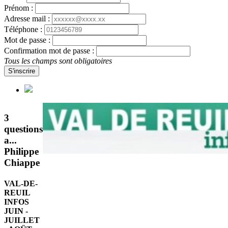
Prénom :
Adresse mail :
Téléphone :
Mot de passe :
Confirmation mot de passe :
Tous les champs sont obligatoires
S'inscrire
3
questions
a...
Philippe
Chiappe
VAL-DE-
REUIL
INFOS
JUIN -
JUILLET