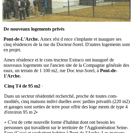
De nouveaux logements privés
Pont-de-L'Arche.
Amex rési d ence s'implante et inaugure ses
cinq résidences de la rue du Docteur-Sorel. D'autres logements sont
en projet.
Amex résidence et le cons­ tructeur Extraco ont inauguré de
nouveaux logements sur l'ancien site de la Compagnie générale des
eaux, un terrain de 1 100 m2, rue Doc­ teur-Sorel, à
Pont-de-
1'Arche.
Cinq T4
de
95
m
2
·
Dans un secteur résidentiel re­cherché, proche de toutes com­
modités, cinq maisons indivi­ duelles avec jardins privatifs (220 m2)
et garages sont sorties de terre pour offrir des loge­ ments de type 4
d'environ 95 m 2•
« C'est de cette nouvelle forme d'ha­bitat dont ont besoin les
personnes qui travaillent sur le territoire de !'Agglomération Seine-
Eure (Case) et souhaitent habiter à Pont-de-l'Arche. Les maisons