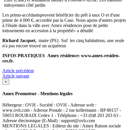
mitoyennes côté jardin
Les primo-accédantspeuvent bénéfi­cier du prêt à taux O et d'une
prime de 4 000 €, accordée par la Case. Nous apons d'autres projets
à l'étude dans la ville avec Amex résidences pour de petits
lotissements en acces­sion à la propriété» a détaillé
Ri
chard Jacquet,
maire (PS}. Suf les cinq habitations, une seule
n'a pas encore trouvé un acquéreur.
INFOS PRATIQUES Amex résidence: www.amex-residen­
ces.fr.
Article précédent
Article suivant
×
Amex Promoteur - Mentions légales
Hébergeur : OVH - Société : OVH - Adresse web :
www.ovh.com - Adresse Postale : 2 rue kellermann - BP 80157 -
59053 ROUBAIX Cedex 1 - Téléphone : +33 (0)8 203 203 63 -
Adresse électronique (E-Mail) : support@ovh.com
MENTIONS LEGALES : Editeur du site : Amex Raison sociale