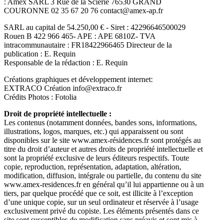
: Amex SARL 3 Rue de la Scierie 76530 GRAND
COURONNE 02 35 67 20 76 contact@amex-ap.fr
SARL au capital de 54.250,00 € - Siret : 42296646500029
Rouen B 422 966 465- APE : APE 6810Z- TVA
intracommunautaire : FR18422966465 Directeur de la
publication : E. Requin
Responsable de la rédaction : E. Requin
Créations graphiques et développement internet:
EXTRACO Création info@extraco.fr
Crédits Photos : Fotolia
Droit de propriété intellectuelle :
Les contenus (notamment données, bandes sons, informations,
illustrations, logos, marques, etc.) qui apparaissent ou sont
disponibles sur le site www.amex-résidences.fr sont protégés au
titre du droit d’auteur et autres droits de propriété intellectuelle et
sont la propriété exclusive de leurs éditeurs respectifs. Toute
copie, reproduction, représentation, adaptation, altération,
modification, diffusion, intégrale ou partielle, du contenu du site
www.amex-residences.fr en général qu’il lui appartienne ou à un
tiers, par quelque procédé que ce soit, est illicite à l’exception
d’une unique copie, sur un seul ordinateur et réservée à l’usage
exclusivement privé du copiste. Les éléments présentés dans ce
site sont susceptibles de modification sans préavis et sont mis à